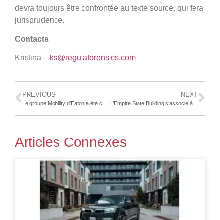
devra toujours être confrontée au texte source, qui fera
jurisprudence.
Contacts
Kristina –
ks@regulaforensics.com
PREVIOUS
NEXT
Le groupe Mobility d’Eaton a été choisi pour fournir à Great Wall Motor une technologie d’actionnement électromécanique variable des soupapes.
L’Empire State Building s’associe à WhatsApp et à Mercedes-AMG PETRONAS F1 Team pour produire un spectacle lumineux dynamique, une course de démonstration sur la Cinquième Avenue, des stands exclusifs, et plus encore
Articles Connexes