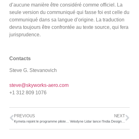
d’aucune manière être considéré comme officiel. La
seule version du communiqué qui fasse foi est celle du
communiqué dans sa langue d’origine. La traduction
devra toujours être confrontée au texte source, qui fera
jurisprudence.
Contacts
Steve G. Stevanovich
steve@skyworks-aero.com
+1 312 809 1076
PREVIOUS
NEXT
Kymeta rejoint le programme pilote de l’Armored Brigade Combat Team de l’U.S. Army
Velodyne Lidar lance l’India Design Center à Bangalore