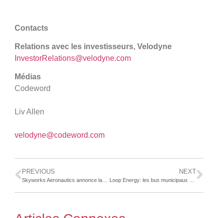
Contacts
Relations avec les investisseurs, Velodyne
InvestorRelations@velodyne.com
Médias
Codeword
Liv Allen
velodyne@codeword.com
PREVIOUS
NEXT
Skyworks Aeronautics annonce la commande de 100 avions électriques eGyro™, avec des options pour 100 autres, par un consortium de Mint Air et Mobius.energy
Loop Energy: les bus municipaux à pile à combustible de Nankin, en Chine, ont déjà parcouru plus de 75 000 km