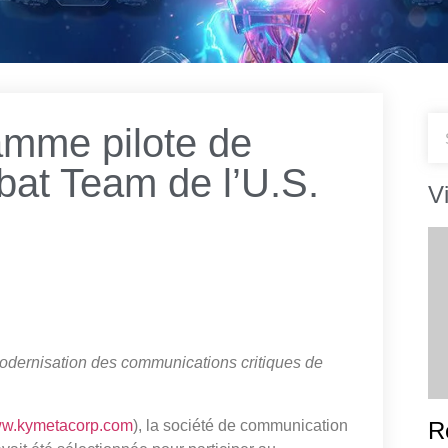
amme pilote de
at Team de l’U.S.
V
modernisation des communications critiques de
w.kymetacorp.com
), la société de communication
R