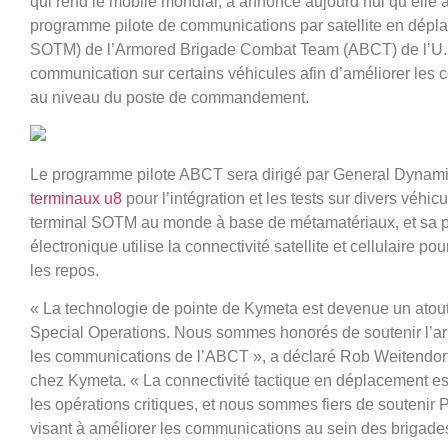
qui rend le mobile mondial, a annoncé aujourd’hui qu’elle a
programme pilote de communications par satellite en dépl
SOTM) de l’Armored Brigade Combat Team (ABCT) de l’U.S
communication sur certains véhicules afin d’améliorer les 
au niveau du poste de commandement.
Le programme pilote ABCT sera dirigé par General Dynamic
terminaux u8
pour l’intégration et les tests sur divers véhi
terminal SOTM au monde à base de métamatériaux, et sa 
électronique utilise la connectivité satellite et cellulaire
les repos.
« La technologie de pointe de Kymeta est devenue un atou
Special Operations. Nous sommes honorés de soutenir l’ar
les communications de l’ABCT », a déclaré Rob Weitendor
chez Kymeta. « La connectivité tactique en déplacement es
les opérations critiques, et nous sommes fiers de soutenir
visant à améliorer les communications au sein des brigade