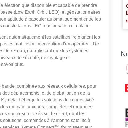
de électronique disponible et capable de prendre
re basse (Low Earth Orbit, LEO), et géostationnaires
son aptitude à basculer automatiquement entre les
es constellations LEO à polarisation circulaire.
t automatiquement les satellites, rejoignent les
pièces mobiles ni intervention d’un opérateur. De
es de réseau, garantissant que les systèmes
No
s niveaux de sécurité, de cryptage et
savoir plus.
rge bande, combinée aux réseaux cellulaires, pour
des déplacements, et de globalisation de la
 Kymeta, héberge les solutions de connectivité
ns clés en main, uniques, complètes et groupées,
es sur mesure, axés sur le client, dont les
 solutions, combinées à l’antenne satellite à
aux services Kymeta Connect™, fournissent aux