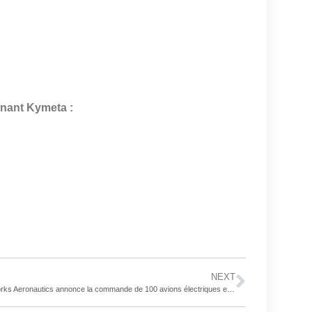
rnant Kymeta :
NEXT
Skyworks Aeronautics annonce la commande de 100 avions électriques eGyro™, avec des options pour 100 autres, par un consortium de Mint Air et Mobius.energy