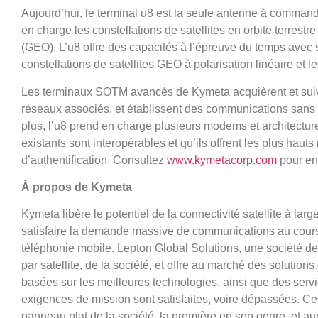
Aujourd’hui, le terminal u8 est la seule antenne à comman
en charge les constellations de satellites en orbite terrest
(GEO). L’u8 offre des capacités à l’épreuve du temps avec 
constellations de satellites GEO à polarisation linéaire et l
Les terminaux SOTM avancés de Kymeta acquièrent et suiven
réseaux associés, et établissent des communications sans 
plus, l’u8 prend en charge plusieurs modems et architectur
existants sont interopérables et qu’ils offrent les plus haut
d’authentification. Consultez
www.kymetacorp.com
pour en 
À propos de Kymeta
Kymeta libère le potentiel de la connectivité satellite à la
satisfaire la demande massive de communications au cours 
téléphonie mobile. Lepton Global Solutions, une société de
par satellite, de la société, et offre au marché des solutio
basées sur les meilleures technologies, ainsi que des servic
exigences de mission sont satisfaites, voire dépassées. Ces
panneau plat de la société, la première en son genre, et 