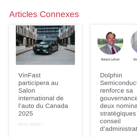
Articles Connexes
VinFast
Dolphin
participera au
Semiconduc
Salon
renforce sa
international de
gouvernanc
l’auto du Canada
deux nomina
2025
stratégiques
conseil
READ MORE »
d’administra