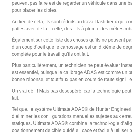
peuvent pas faire est de regarder un véhicule dans une b
pour placer les cibles.
Au lieu de cela, ils sont réduits au travail fastidieux qui
pattes avec de la celle, des ls à plomb, des mètres ruba
Également sur cette liste des choses qu’ils ne peuvent pas
d’un coup d’oeil que le carrossage est un dixième de deg
complète pour le travail qu’ils ont fait.
Plus particulièrement, un technicien ne peut évaluer inst
est essentiel, puisque le calibrage ADAS est comme un p
bonne réponse, et tout faux pas en cours de route signi e
Un vrai dé ! Mais pas désespéré, car la technologie peut y 
fait.
Tel que, le système Ultimate ADAS® de Hunter Engineerin
d’éliminer les con gurations manuelles sujettes aux erre
statiques. Ultimate ADAS® combine la technol-ogie d’al
positionnement de cible guidé e cace et facile à utiliser p