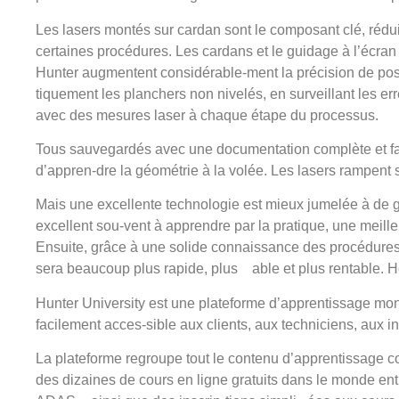
Les lasers montés sur cardan sont le composant clé, rédu
certaines procédures. Les cardans et le guidage à l’écran 
Hunter augmentent considérable-ment la précision de po
tiquement les planchers non nivelés, en surveillant les e
avec des mesures laser à chaque étape du processus.
Tous sauvegardés avec une documentation complète et fa
d’appren-dre la géométrie à la volée. Les lasers rampent s
Mais une excellente technologie est mieux jumelée à de g
excellent sou-vent à apprendre par la pratique, une meill
Ensuite, grâce à une solide connaissance des procédures
sera beaucoup plus rapide, plus able et plus rentable. H
Hunter University est une plateforme d’apprentissage mo
facilement acces-sible aux clients, aux techniciens, aux i
La plateforme regroupe tout le contenu d’apprentissage c
des dizaines de cours en ligne gratuits dans le monde ent