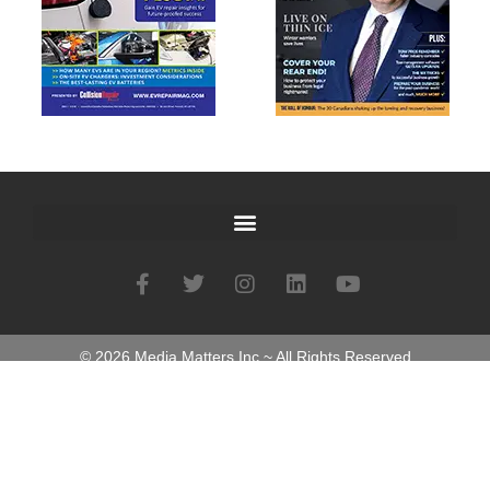
©
2026
Media Matters Inc ~ All Rights Reserved