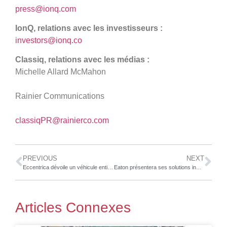
press@ionq.com
IonQ, relations avec les investisseurs :
investors@ionq.co
Classiq, relations avec les médias :
Michelle Allard McMahon
Rainier Communications
classiqPR@rainierco.com
PREVIOUS
NEXT
Eccentrica dévoile un véhicule entièrement pilotable doté d’un moteur V12 atmosphérique à l’événement The Quail, A Motorsports Gathering
Eaton présentera ses solutions innovantes pour le marché en pleine croissance des véhicules électrifiés au salon Automechanika de Francfort
Articles Connexes