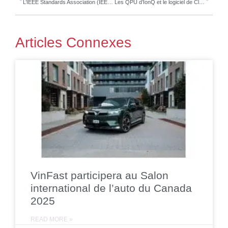
L’IEEE Standards Association (IEEE SA) obtient l’accréditation du Conseil canadien des normes (CCN) pour élaborer des normes nationales du Canada
Les QPU d’IonQ et le logiciel de Classiq ont été utilisés par les projets lauréats de l’édition 2024 du hackathon du National Quantum Computing Centre au Royaume-Uni
Articles Connexes
VinFast participera au Salon
international de l’auto du Canada
2025
READ MORE »