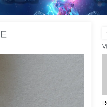
LE
V
R