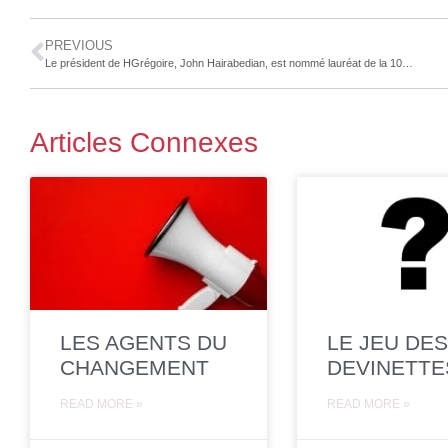
PREVIOUS
Le président de HGrégoire, John Hairabedian, est nommé lauréat de la 10e édition annuelle des CEO World Awards
Articles Connexes
LES AGENTS DU
LE JEU DES
CHANGEMENT
DEVINETTE
READ MORE »
READ MORE »