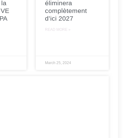
 la
éliminera
 VE
complètement
CPA
d’ici 2027
READ MORE »
March 25, 2024