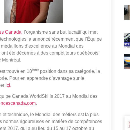
ces Canada
, l’organisme sans but lucratif qui met
les technologies, a annoncé récemment que l’Équipe
 médaillons d’excellence au Mondial des
 ont été décernés à des compétiteurs québécois;
 Montréal.
ème
est trouvé en 18
position dans sa catégorie, la
gorie. Pour en apprendre d’avantage sur le
uer
içi.
’Équipe Canada WorldSkills 2017 au Mondial des
tencescanada.com
.
 et technique, le Mondial des métiers est la plus
des normes rigoureuses en matière de compétences
iers 2017, qui a eu lieu du 15 au 17 octobre au