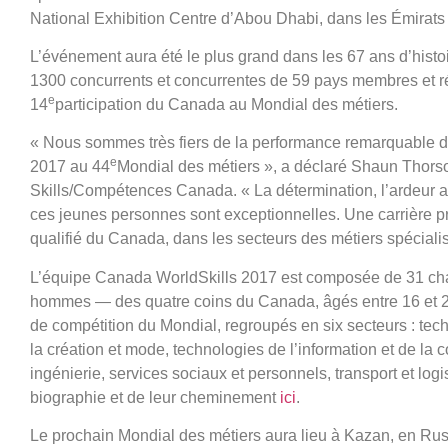
National Exhibition Centre d’Abou Dhabi, dans les Émirats 
L’événement aura été le plus grand dans les 67 ans d’histo
1300 concurrents et concurrentes de 59 pays membres et régi
e
14
participation du Canada au Mondial des métiers.
« Nous sommes très fiers de la performance remarquable
e
2017 au 44
Mondial des métiers », a déclaré Shaun Thorson
Skills/Compétences Canada. « La détermination, l’ardeur a
ces jeunes personnes sont exceptionnelles. Une carrière p
qualifié du Canada, dans les secteurs des métiers spéciali
L’équipe Canada WorldSkills 2017 est composée de 31 ch
hommes — des quatre coins du Canada, âgés entre 16 et 24 
de compétition du Mondial, regroupés en six secteurs : tech
la création et mode, technologies de l’information et de la 
ingénierie, services sociaux et personnels, transport et lo
biographie et de leur cheminement
ici
.
Le prochain Mondial des métiers aura lieu à Kazan, en Ru