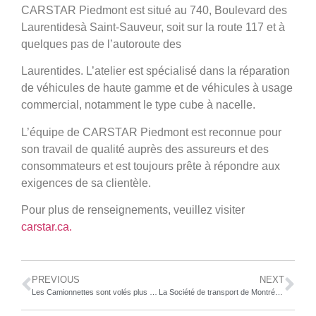
CARSTAR Piedmont est situé au 740, Boulevard des
Laurentides
à Saint-Sauveur, soit sur la route 117 et à
quelques pas de l’autoroute des
Laurentides. L’atelier est spécialisé dans la réparation
de véhicules de haute gamme et de véhicules à usage
commercial, notamment le type cube à nacelle.
L’équipe de CARSTAR Piedmont est reconnue pour
son travail de qualité auprès des assureurs et des
consommateurs et est toujours prête à répondre aux
exigences de sa clientèle.
Pour plus de renseignements, veuillez visiter
carstar.ca.
PREVIOUS
NEXT
Les Camionnettes sont volés plus fréquemment au Québec, d’après le Bureau d’Assurance du Canada
La Société de transport de Montréal (STM) renouvèlera le quart de son parc d’autobus d’ici 2021. Près de 500 véhicules en fin de vie utile devraient être recyclés.