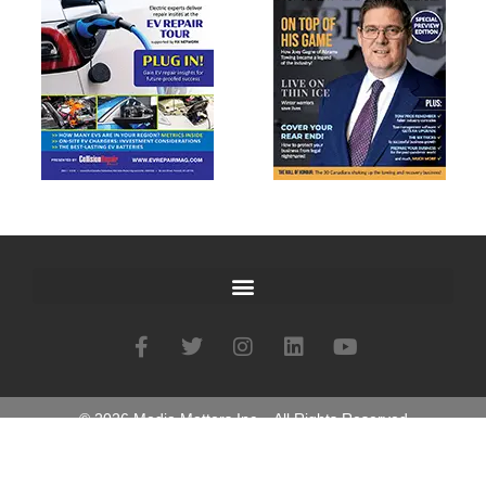
©
2026
Media Matters Inc ~ All Rights Reserved