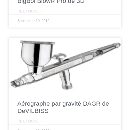
BigBoi BlowR Pro de 3D
READ MORE »
September 19, 2019
Aérographe par gravité DAGR de
DeVILBISS
READ MORE »