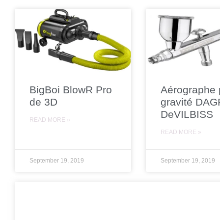
BigBoi BlowR Pro
Aérographe 
de 3D
gravité DAG
DeVILBISS
READ MORE »
READ MORE »
September 19, 2019
September 19, 2019