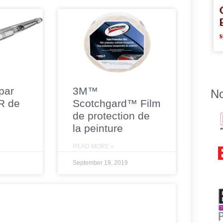
par
3M™
No
R de
Scotchgard™ Film
de protection de
la peinture
READ MORE »
September 19, 2019