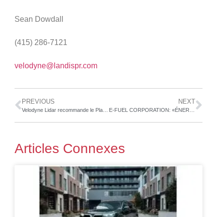
Sean Dowdall
(415) 286-7121
velodyne@landispr.com
PREVIOUS
NEXT
Velodyne Lidar recommande le Plan de la NHTSA pour mettre à jour le NCAP
E-FUEL CORPORATION: «ÉNERGIE REJETÉE» LE VRAI CULPRIT DERRIÈRE CHANGEMENT CLIMATIQUE ET COMMENT LES ARRÊTER
Articles Connexes