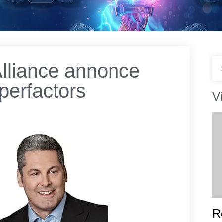
Alliance annonce
perfactors
V
R