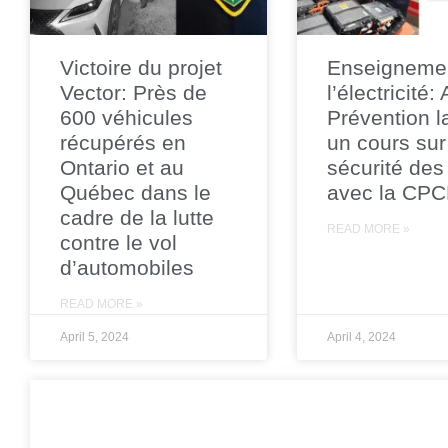
Victoire du projet
Enseigneme
Vector: Près de
l’électricité:
600 véhicules
Prévention l
récupérés en
un cours sur
Ontario et au
sécurité des
Québec dans le
avec la CP
cadre de la lutte
READ MORE »
contre le vol
d’automobiles
READ MORE »
April 5, 2024
April 4, 2024