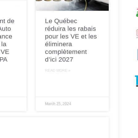
nt de
Le Québec
 Auto
réduira les rabais
ance
pour les VE et les
 la
éliminera
 VE
complètement
CPA
d’ici 2027
READ MORE »
March 25, 2024