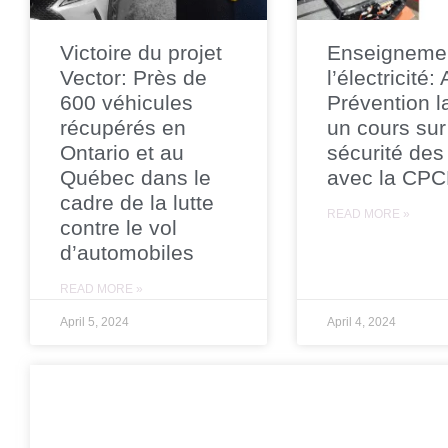
Victoire du projet
Enseigneme
Vector: Près de
l’électricité:
600 véhicules
Prévention l
récupérés en
un cours sur
Ontario et au
sécurité des
Québec dans le
avec la CP
cadre de la lutte
READ MORE »
contre le vol
d’automobiles
READ MORE »
April 5, 2024
April 4, 2024