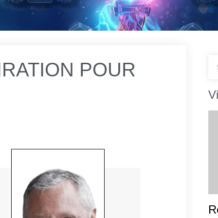
IRATION POUR
V
R