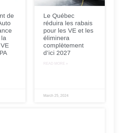
nt de
Le Québec
 Auto
réduira les rabais
ance
pour les VE et les
 la
éliminera
 VE
complètement
CPA
d’ici 2027
READ MORE »
March 25, 2024