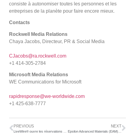
consiste à autonomiser toutes les personnes et les
entreprises de la planète pour faire encore mieux.
Contacts
Rockwell Media Relations
Chaya Jacobs, Directeur, PR & Social Media
CJacobs@ra.rockwell.com
+1 414-305-2784
Microsoft Media Relations
WE Communications for Microsoft
rapidresponse@we-worldwide.com
+1 425-638-7777
PREVIOUS
NEXT
LiveWire® ouvre les réservations européennes pour la S2 Del Mar® et confirme les prix et le calendrier de livraison
Epsilon Advanced Materials (EAM) annonce un investissement de 650 millions de dollars dans une usine en Caroline du Nord destinée à dynamiser l’industrie des batteries pour véhicules électriques aux États-Unis