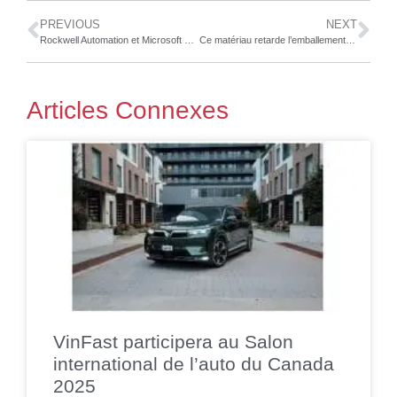
PREVIOUS
NEXT
Rockwell Automation et Microsoft étendent leur partenariat afin d’exploiter les capacités de l’IA générative pour accroître la productivité et accélérer la mise sur le marché
Ce matériau retarde l’emballement thermique même à 1 500 °C pendant 20 minutes : LG Chem-LX Hausys, une percée dans le développement d’un matériau qui retarde l’emballement thermique des batteries
Articles Connexes
VinFast participera au Salon
international de l’auto du Canada
2025