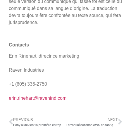
seule version du communiqué qui fasse foi est celle du
communiqué dans sa langue d’origine. La traduction
devra toujours être confrontée au texte source, qui fera
jurisprudence.
Contacts
Erin Rinehart, directrice marketing
Raven Industries
+1 (605) 336-2750
erin.rinehart@ravenind.com
PREVIOUS
NEXT
Pony.ai devient la première entreprise à tester des véhicules sans conducteur, sur des voies publiques aux États-Unis et en Chine
Ferrari sélectionne AWS en tant que fournisseur cloud officiel pour propulser l’innovation sur la route et sur la piste