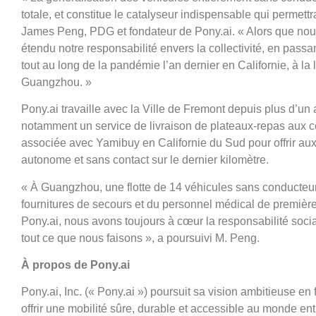
totale, et constitue le catalyseur indispensable qui permettr
James Peng, PDG et fondateur de Pony.ai. « Alors que nous
étendu notre responsabilité envers la collectivité, en passa
tout au long de la pandémie l’an dernier en Californie, à l
Guangzhou. »
Pony.ai travaille avec la Ville de Fremont depuis plus d’un
notamment un service de livraison de plateaux-repas aux c
associée avec Yamibuy en Californie du Sud pour offrir aux 
autonome et sans contact sur le dernier kilomètre.
« À Guangzhou, une flotte de 14 véhicules sans conducteur 
fournitures de secours et du personnel médical de premièr
Pony.ai, nous avons toujours à cœur la responsabilité soc
tout ce que nous faisons », a poursuivi M. Peng.
À propos de Pony.ai
Pony.ai, Inc. (« Pony.ai ») poursuit sa vision ambitieuse e
offrir une mobilité sûre, durable et accessible au monde 