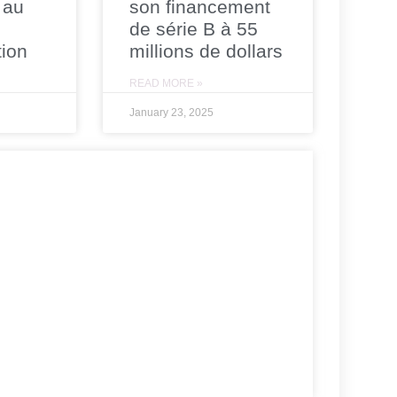
 au
son financement
de série B à 55
tion
millions de dollars
READ MORE »
January 23, 2025