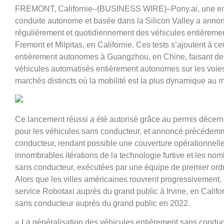
FREMONT, Californie–(BUSINESS WIRE)–Pony.ai, une entr
conduite autonome et basée dans la Silicon Valley a annon
régulièrement et quotidiennement des véhicules entièremen
Fremont et Milpitas, en Californie. Ces tests s’ajoutent à
entièrement autonomes à Guangzhou, en Chine, faisant de la
véhicules automatisés entièrement autonomes sur les voies 
marchés distincts où la mobilité est la plus dynamique au 
Ce lancement réussi a été autorisé grâce au permis décerné
pour les véhicules sans conducteur, et annoncé précédemme
conducteur, rendant possible une couverture opérationnelle
innombrables itérations de la technologie furtive et les n
sans conducteur, exécutées par une équipe de premier ordre
Alors que les villes américaines rouvrent progressivement,
service Robotaxi auprès du grand public à Irvine, en Califor
sans conducteur auprès du grand public en 2022.
« La généralisation des véhicules entièrement sans conduc