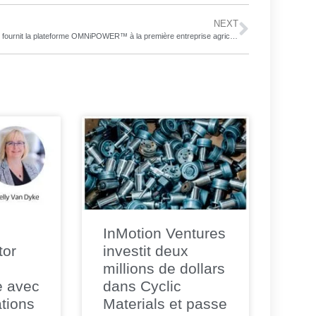
NEXT
Raven fournit la plateforme OMNiPOWER™ à la première entreprise agricole OMNi au monde
InMotion Ventures
tor
investit deux
millions de dollars
e avec
dans Cyclic
tions
Materials et passe