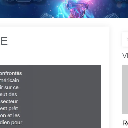
SE
V
R