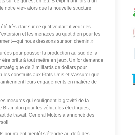
 sur ce qui est en jeu. S’exprimant lors d’un
de notre vie» alors que la nouvelle structure
très clair sur ce qu’il voulait: il veut des
 l’extorsion et les menaces au quotidien pour les
ivement—qui nous dressons sur son chemin.»
turées pour pousser la production au sud de la
ir être prêts à tout mettre en jeu». Unifor demande
tratégique de 2 milliards de dollars pour
icules construits aux États-Unis et s’assurer que
maintiennent leurs engagements en matière de
es mesures qui soulignent la gravité de la
 de Brampton pour les véhicules électriques,
uart de travail. General Motors a annoncé des
soll.
fs pourraient bientôt s’étendre au-delà des