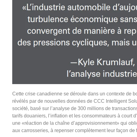
Cette crise canadienne se déroule dans un contexte de bo
révélés par de nouvelles données de CCC Intelligent Solu
société, basé sur l’analyse de 300 millions de transactio
tarifs douaniers, l’inflation et les consommateurs à court 
une «réaction de la chaîne d’approvisionnement» qui obli
aux carrosseries, à repenser complètement leur façon de fa