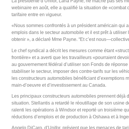
La présidente d’Unifor, Lana Payne, ne mâche pas ses mots
webinaire en août, elle a qualifié la situation de «combat 
tarifaire entre en vigueur.
«Nous sommes confrontés à un président américain qui a été 
emplois dans le secteur automobile et il est prêt à utiliser
obtenir », a déclaré Mme Payne. “Et c’est nous—collect
Le chef syndical a décrit les mesures comme étant «struc
frontière» et a averti que les travailleurs «pourraient devo
au gouvernement fédéral d’utiliser son Fonds de réponse s
stabiliser le secteur, imposer des contre-tarifs sur les véh
les constructeurs automobiles bénéficiant d’exemptions 
main-d’oeuvre et d’investissement au Canada.
Les principaux constructeurs automobiles prennent déjà d
situation. Stellantis a retardé le réoutillage de son usine
ralenti les opérations à Windsor et reporté un troisième q
réductions d’emplois et de production à Oshawa et à Inger
Angelo DiCaro, d’Unifor, prévient que les menaces de tari