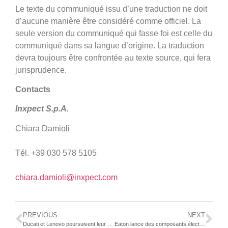
Le texte du communiqué issu d’une traduction ne doit
d’aucune manière être considéré comme officiel. La
seule version du communiqué qui fasse foi est celle du
communiqué dans sa langue d’origine. La traduction
devra toujours être confrontée au texte source, qui fera
jurisprudence.
Contacts
Inxpect S.p.A.
Chiara Damioli
Tél. +39 030 578 5105
chiara.damioli@inxpect.com
PREVIOUS
NEXT
Ducati et Lenovo poursuivent leur partenariat pour mener l’innovation dans le cadre du Grand Prix moto
Eaton lance des composants électriques basse tension pour les véhicules commerciaux et les applications hors route