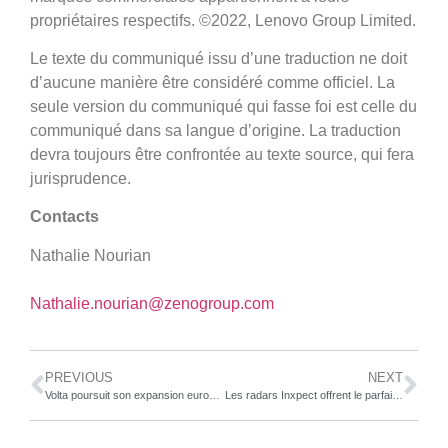
propriétaires respectifs. ©2022, Lenovo Group Limited.
Le texte du communiqué issu d’une traduction ne doit
d’aucune manière être considéré comme officiel. La
seule version du communiqué qui fasse foi est celle du
communiqué dans sa langue d’origine. La traduction
devra toujours être confrontée au texte source, qui fera
jurisprudence.
Contacts
Nathalie Nourian
Nathalie.nourian@zenogroup.com
PREVIOUS
NEXT
Volta poursuit son expansion européenne avec de nouveaux contrats et de nouvelles installations en Suisse, en Allemagne et en France
Les radars Inxpect offrent le parfait équilibre ente sécurité et productivité sur les chaînes de production hautement automatisées