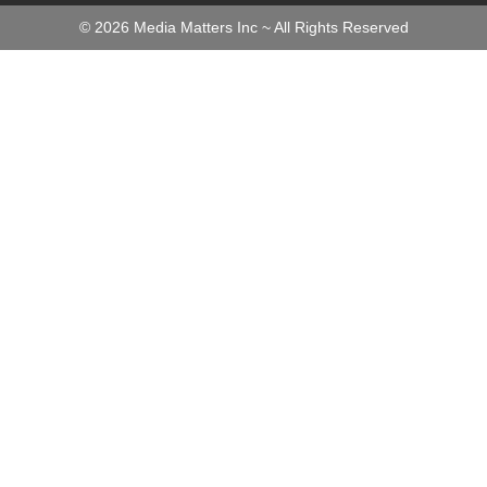
©
2026
Media Matters Inc ~ All Rights Reserved