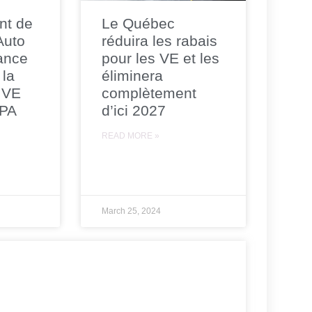
nt de
Le Québec
 Auto
réduira les rabais
ance
pour les VE et les
 la
éliminera
 VE
complètement
CPA
d’ici 2027
READ MORE »
March 25, 2024