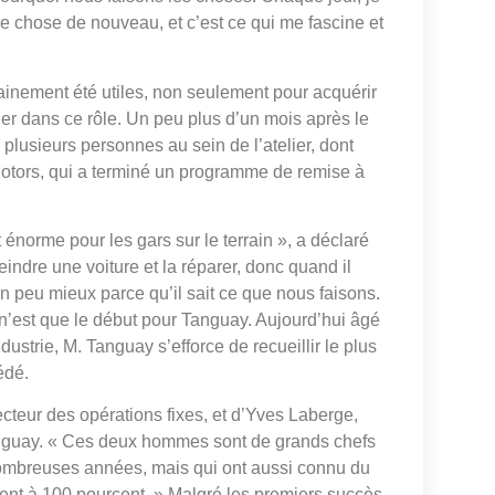
e chose de nouveau, et c’est ce qui me fascine et
tainement été utiles, non seulement pour acquérir
ler dans ce rôle. Un peu plus d’un mois après le
lusieurs personnes au sein de l’atelier, dont
Motors, qui a terminé un programme de remise à
 énorme pour les gars sur le terrain », a déclaré
indre une voiture et la réparer, donc quand il
 un peu mieux parce qu’il sait ce que nous faisons.
, n’est que le début pour Tanguay. Aujourd’hui âgé
dustrie, M. Tanguay s’efforce de recueillir le plus
édé.
cteur des opérations fixes, et d’Yves Laberge,
 Tanguay. « Ces deux hommes sont de grands chefs
 nombreuses années, mais qui ont aussi connu du
ent à 100 pourcent. » Malgré les premiers succès