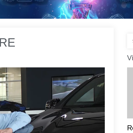
TRE
V
R