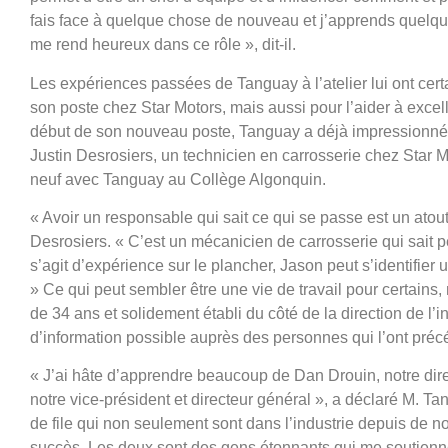
fais face à quelque chose de nouveau et j’apprends quelqu
me rend heureux dans ce rôle », dit-il.
Les expériences passées de Tanguay à l’atelier lui ont cer
son poste chez Star Motors, mais aussi pour l’aider à excel
début de son nouveau poste, Tanguay a déjà impressionné p
Justin Desrosiers, un technicien en carrosserie chez Star 
neuf avec Tanguay au Collège Algonquin.
« Avoir un responsable qui sait ce qui se passe est un atout
Desrosiers. « C’est un mécanicien de carrosserie qui sait pe
s’agit d’expérience sur le plancher, Jason peut s’identifier
» Ce qui peut sembler être une vie de travail pour certains
de 34 ans et solidement établi du côté de la direction de l’in
d’information possible auprès des personnes qui l’ont préc
« J’ai hâte d’apprendre beaucoup de Dan Drouin, notre dire
notre vice-président et directeur général », a déclaré M.
de file qui non seulement sont dans l’industrie depuis de
succès. Les deux sont des gens étonnants qui me soutienn