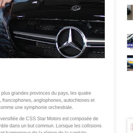
es plus grandes provinces du pays, les quatre
u, francophones, anglophones, autochtones et
 comme une symphonie orchestrale.
diversifiée de CSS Star Motors est composée de
semble dans un but commun. Lorsque les collisions
nt harmonique de la région de la capitale,