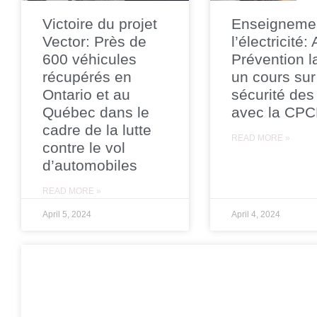
Victoire du projet
Enseigneme
Vector: Près de
l’électricité:
600 véhicules
Prévention l
récupérés en
un cours sur
Ontario et au
sécurité des
Québec dans le
avec la CP
cadre de la lutte
READ MORE »
contre le vol
d’automobiles
READ MORE »
April 5, 2024
April 4, 2024