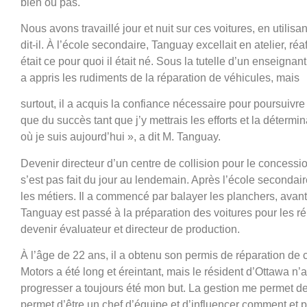
bien ou pas.
Nous avons travaillé jour et nuit sur ces voitures, en utilisa
dit-il. À l’école secondaire, Tanguay excellait en atelier, r
était ce pour quoi il était né. Sous la tutelle d’un enseig
a appris les rudiments de la réparation de véhicules, mais
surtout, il a acquis la confiance nécessaire pour poursuivre s
que du succès tant que j’y mettrais les efforts et la détermi
où je suis aujourd’hui », a dit M. Tanguay.
Devenir directeur d’un centre de collision pour le concess
s’est pas fait du jour au lendemain. Après l’école seconda
les métiers. Il a commencé par balayer les planchers, avant 
Tanguay est passé à la préparation des voitures pour les ré
devenir évaluateur et directeur de production.
À l’âge de 22 ans, il a obtenu son permis de réparation de
Motors a été long et éreintant, mais le résident d’Ottawa n
progresser a toujours été mon but. La gestion me permet d
permet d’être un chef d’équipe et d’influencer comment et 