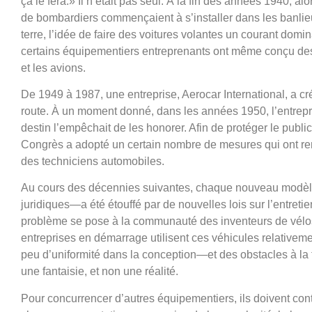
ça le fera.» Il n’était pas seul. À la fin des années 1940, a
de bombardiers commençaient à s’installer dans les banlieue
terre, l’idée de faire des voitures volantes un courant domin
certains équipementiers entreprenants ont même conçu des v
et les avions.
De 1949 à 1987, une entreprise, Aerocar International, a cr
route. À un moment donné, dans les années 1950, l’entre
destin l’empêchait de les honorer. Afin de protéger le public
Congrès a adopté un certain nombre de mesures qui ont ren
des techniciens automobiles.
Au cours des décennies suivantes, chaque nouveau modèle
juridiques—a été étouffé par de nouvelles lois sur l’entret
problème se pose à la communauté des inventeurs de vélos
entreprises en démarrage utilisent ces véhicules relativeme
peu d’uniformité dans la conception—et des obstacles à la f
une fantaisie, et non une réalité.
Pour concurrencer d’autres équipementiers, ils doivent cont