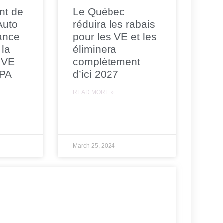
nt de
Le Québec
 Auto
réduira les rabais
ance
pour les VE et les
 la
éliminera
 VE
complètement
CPA
d’ici 2027
READ MORE »
March 25, 2024