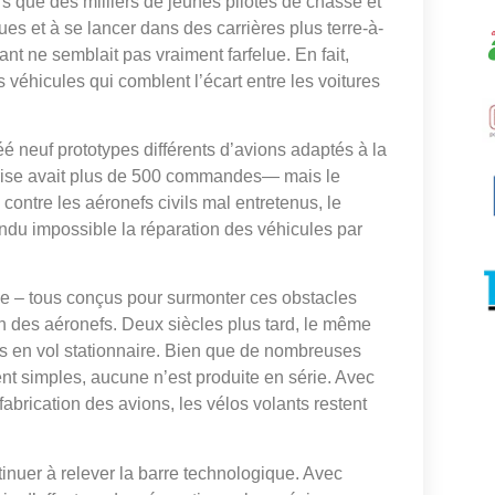
lors que des milliers de jeunes pilotes de chasse et
s et à se lancer dans des carrières plus terre-à-
ant ne semblait pas vraiment farfelue. En fait,
éhicules qui comblent l’écart entre les voitures
éé neuf prototypes différents d’avions adaptés à la
prise avait plus de 500 commandes— mais le
 contre les aéronefs civils mal entretenus, le
du impossible la réparation des véhicules par
 – tous conçus pour surmonter ces obstacles
ien des aéronefs. Deux siècles plus tard, le même
 en vol stationnaire. Bien que de nombreuses
nt simples, aucune n’est produite en série. Avec
abrication des avions, les vélos volants restent
inuer à relever la barre technologique. Avec