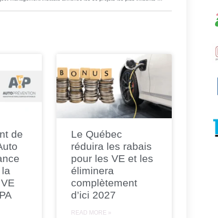
nt de
Le Québec
 Auto
réduira les rabais
ance
pour les VE et les
 la
éliminera
 VE
complètement
CPA
d’ici 2027
READ MORE »