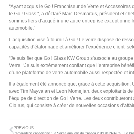
“Ayant acquis le Go ! Franchiseur de Verre et Accessoires d
le Go ! Glass “, a déclaré Marc Desmarais, président et che
sommes fiers d’acquérir une autre entreprise exceptionnelle
automobile.”
L’acquisition vise à fournir à Go ! Le verre dispose de re
capacités d’étalonnage et améliorer l’expérience client, s
“Je suis fier que Go ! Glass KW Group s’associe au groupe 
Verre. “Je suis extrêmement confiant que l’entreprise bénéfi
d’une plateforme de verre automobile aussi respectée et in
Il a également été annoncé que, grâce à cette acquisition,
avec Tim Mayvaian et Leon Momejian, deux exploitants de 
l’équipe de direction de Go ! Verre. Les deux contribueront
Clairus, qui consiste à créer de nouvelles occasions d’affai
PREVIOUS
Camaraderie canadienne : La Soirée annuelle du Canada 2019 de l’AIA Canada