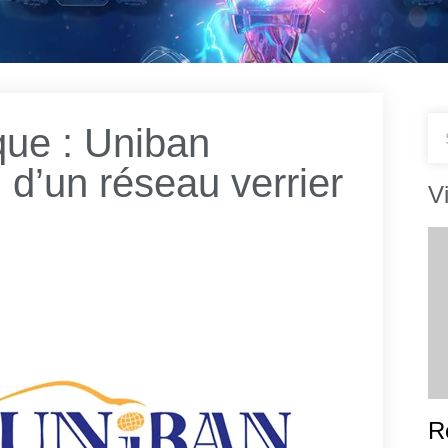
que : Uniban
n d’un réseau verrier
V
R