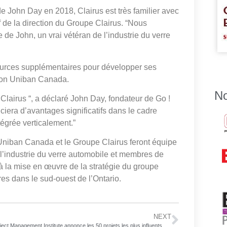
e John Day en 2018, Clairus est très familier avec
f de la direction du Groupe Clairus. “Nous
 de John, un vrai vétéran de l’industrie du verre
ssources supplémentaires pour développer ses
elon Uniban Canada.
No
Clairus “, a déclaré John Day, fondateur de Go !
ciera d’avantages significatifs dans le cadre
tégrée verticalement.”
 Uniban Canada et le Groupe Clairus feront équipe
l’industrie du verre automobile et membres de
 à la mise en œuvre de la stratégie du groupe
res dans le sud-ouest de l’Ontario.
NEXT
Le Project Management Institute annonce les 50 projets les plus influents des 50 dernières années