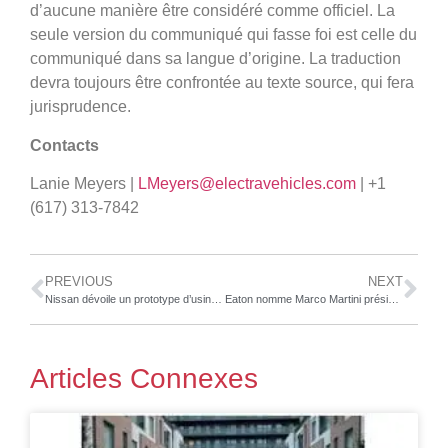
d’aucune manière être considéré comme officiel. La
seule version du communiqué qui fasse foi est celle du
communiqué dans sa langue d’origine. La traduction
devra toujours être confrontée au texte source, qui fera
jurisprudence.
Contacts
Lanie Meyers |
LMeyers@electravehicles.com
| +1
(617) 313-7842
PREVIOUS
NEXT
Nissan dévoile un prototype d’usine de production de batteries à l’état solide
Eaton nomme Marco Martini président de sa division Véhicules (Vehicle Group) pour la région Europe, Moyen-Orient et Afrique
Articles Connexes