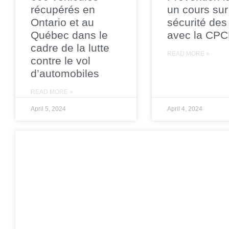
récupérés en
un cours sur
Ontario et au
sécurité des
Québec dans le
avec la CP
cadre de la lutte
READ MORE »
contre le vol
d’automobiles
READ MORE »
April 5, 2024
April 4, 2024