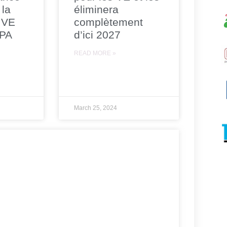
 la
éliminera
 VE
complètement
CPA
d’ici 2027
READ MORE »
March 25, 2024