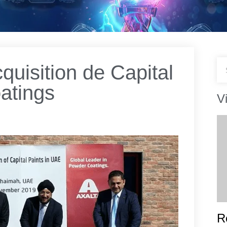
cquisition de Capital
oatings
V
R