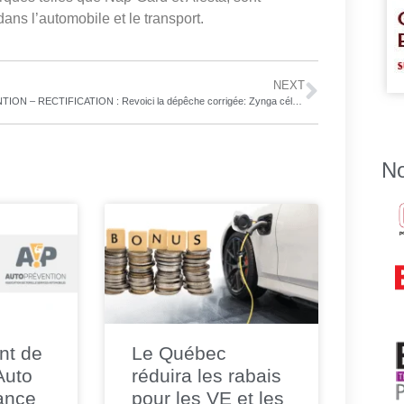
ans l’automobile et le transport.
NEXT
ATTENTION – RECTIFICATION : Revoici la dépêche corrigée: Zynga célèbre le 110e anniversaire de Bugatti avec une série d’évènements CSR Racing 2
No
nt de
Le Québec
 Auto
réduira les rabais
ance
pour les VE et les