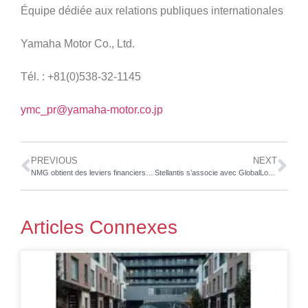
Équipe dédiée aux relations publiques internationales
Yamaha Motor Co., Ltd.
Tél. : +81(0)538-32-1145
ymc_pr@yamaha-motor.co.jp
PREVIOUS
NEXT
NMG obtient des leviers financiers jusqu’à 3,6 M $CA pour poursuivre le développement de ses procédés de transformation avancée de matériel d’anode écologique
Stellantis s’associe avec GlobalLogic pour ouvrir un centre logiciel en Pologne
Articles Connexes