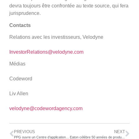
devra toujours être confrontée au texte source, qui fera
jurisprudence.
Contacts
Relations avec les investisseurs, Velodyne
InvestorRelations@velodyne.com
Médias
Codeword
Liv Allen
velodyne@codewordagency.com
PREVIOUS
NEXT
PPG ouvre un Centre d’application client et de recherche sur les revêtements en poudre à Milan
Eaton célèbre 50 années de production de différentiels MLocker®