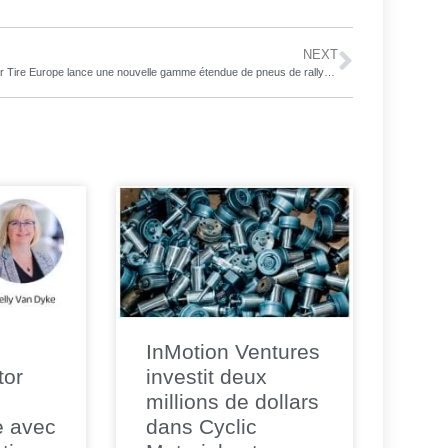
NEXT
Cooper Tire Europe lance une nouvelle gamme étendue de pneus de rallye pour le tarmac, le gravier, la boue et la neige
InMotion Ventures
tor
investit deux
millions de dollars
e avec
dans Cyclic