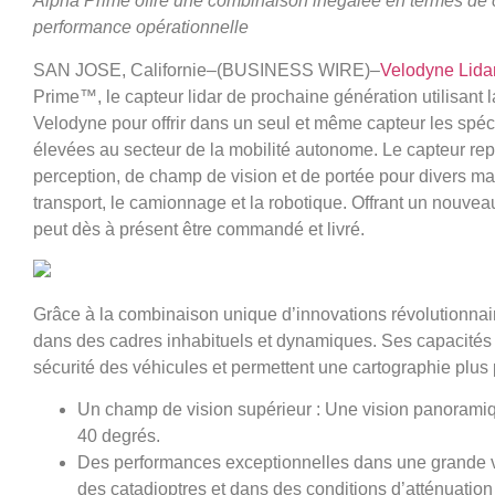
Alpha Prime offre une combinaison inégalée en termes de ch
performance opérationnelle
SAN JOSE, Californie–(BUSINESS WIRE)–
Velodyne Lidar
Prime™, le capteur lidar de prochaine génération utilisant
Velodyne pour offrir dans un seul et même capteur les spé
élevées au secteur de la mobilité autonome. Le capteur re
perception, de champ de vision et de portée pour divers m
transport, le camionnage et la robotique. Offrant un nouvea
peut dès à présent être commandé et livré.
Grâce à la combinaison unique d’innovations révolutionnai
dans des cadres inhabituels et dynamiques. Ses capacités
sécurité des véhicules et permettent une cartographie plus
Un champ de vision supérieur : Une vision panoramiq
40 degrés.
Des performances exceptionnelles dans une grande va
des catadioptres et dans des conditions d’atténuation 