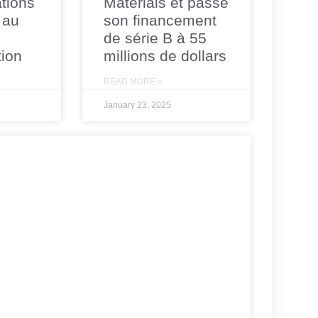
tions
Materials et passe
 au
son financement
de série B à 55
tion
millions de dollars
READ MORE »
January 23, 2025