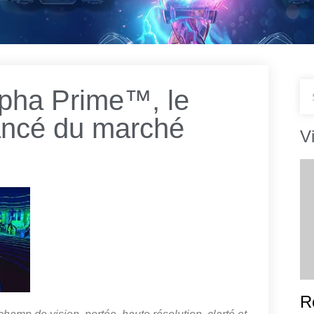
lpha Prime™, le
vancé du marché
V
R