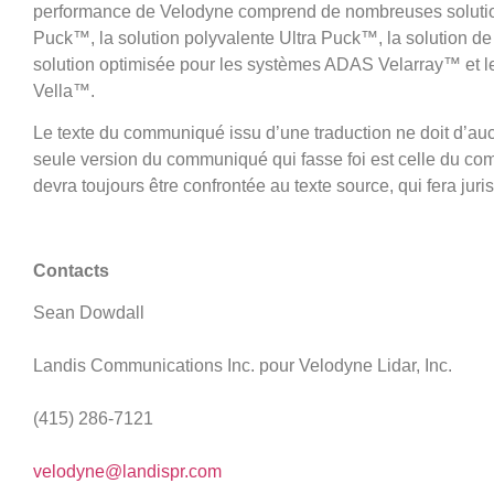
performance de Velodyne comprend de nombreuses solutio
Puck™, la solution polyvalente Ultra Puck™, la solution de 
solution optimisée pour les systèmes ADAS Velarray™ et le 
Vella™.
Le texte du communiqué issu d’une traduction ne doit d’au
seule version du communiqué qui fasse foi est celle du co
devra toujours être confrontée au texte source, qui fera jur
Contacts
Sean Dowdall
Landis Communications Inc. pour Velodyne Lidar, Inc.
(415) 286-7121
velodyne@landispr.com