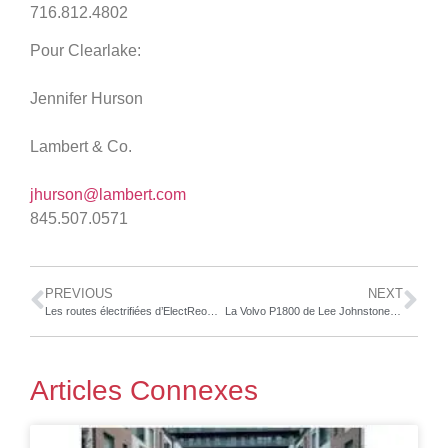
716.812.4802
Pour Clearlake:
Jennifer Hurson
Lambert & Co.
jhurson@lambert.com
845.507.0571
PREVIOUS
NEXT
Les routes électrifiées d’ElectReon font partie des 100 meilleures inventions du magazine TIME pour 2021
La Volvo P1800 de Lee Johnstone du Royaume-Uni couronnée gagnante de la grande finale mondiale du Hot Wheels™ Legends Tour 2021 au garage de Jay Leno
Articles Connexes