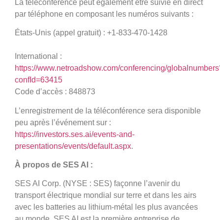
La téléconférence peut également être suivie en direct
par téléphone en composant les numéros suivants :
États-Unis (appel gratuit) : +1-833-470-1428
International :
https://www.netroadshow.com/conferencing/globalnumbers
confId=63415
Code d’accès : 848873
L’enregistrement de la téléconférence sera disponible
peu après l’événement sur :
https://investors.ses.ai/events-and-
presentations/events/default.aspx
.
À propos de SES AI :
SES AI Corp. (NYSE : SES) façonne l’avenir du
transport électrique mondial sur terre et dans les airs
avec les batteries au lithium-métal les plus avancées
au monde. SES AI est la première entreprise de