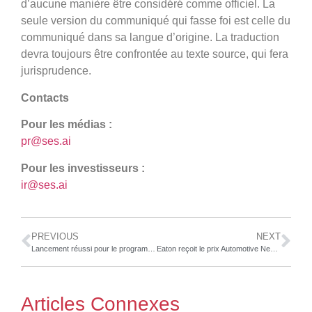
d’aucune manière être considéré comme officiel. La
seule version du communiqué qui fasse foi est celle du
communiqué dans sa langue d’origine. La traduction
devra toujours être confrontée au texte source, qui fera
jurisprudence.
Contacts
Pour les médias :
pr@ses.ai
Pour les investisseurs :
ir@ses.ai
PREVIOUS
NEXT
Lancement réussi pour le programme ESG mondial d’Autel Energy : 5 000 arbres plantés dans le cadre de son initiative inaugurale EVergreen
Eaton reçoit le prix Automotive News PACEpilot 2024 pour sa transmission à 4 vitesses de véhicules électriques
Articles Connexes