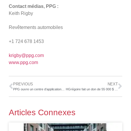
Contact médias, PPG :
Keith Rigby
Revêtements automobiles
+1 724 678 1453
krigby@ppg.com
www.ppg.com
PREVIOUS
NEXT
PPG ouvre un centre d’application de blocs de batteries de 30 millions d’USD en Chine
HGrégoire fait un don de 55 000 $ à Opération Enfant Soleil, et bat son record personnel de dons
Articles Connexes