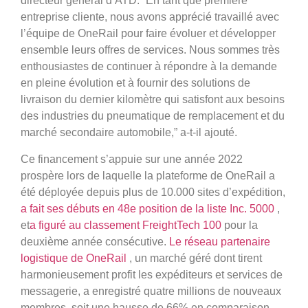
directeur général d’ATD. “En tant que première
entreprise cliente, nous avons apprécié travaillé avec
l’équipe de OneRail pour faire évoluer et développer
ensemble leurs offres de services. Nous sommes très
enthousiastes de continuer à répondre à la demande
en pleine évolution et à fournir des solutions de
livraison du dernier kilomètre qui satisfont aux besoins
des industries du pneumatique de remplacement et du
marché secondaire automobile,” a-t-il ajouté.
Ce financement s’appuie sur une année 2022
prospère lors de laquelle la plateforme de OneRail a
été déployée depuis plus de 10.000 sites d’expédition,
a fait ses débuts en 48e position de la liste Inc. 5000
,
et
a figuré au classement FreightTech 100
pour la
deuxième année consécutive.
Le réseau partenaire
logistique de OneRail
, un marché géré dont tirent
harmonieusement profit les expéditeurs et services de
messagerie, a enregistré quatre millions de nouveaux
membres, soit une hausse de 66% en comparaison