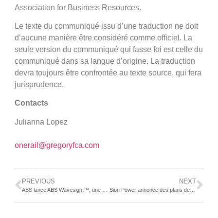
Association for Business Resources.
Le texte du communiqué issu d’une traduction ne doit
d’aucune manière être considéré comme officiel. La
seule version du communiqué qui fasse foi est celle du
communiqué dans sa langue d’origine. La traduction
devra toujours être confrontée au texte source, qui fera
jurisprudence.
Contacts
Julianna Lopez
onerail@gregoryfca.com
PREVIOUS
NEXT
ABS lance ABS Wavesight™, une nouvelle société de logiciels maritimes destinée à faire entrer les opérations de la flotte dans le 21e siècle
Sion Power annonce des plans de renforcement de ses opérations de fabrication de batteries à Tucson, Arizona