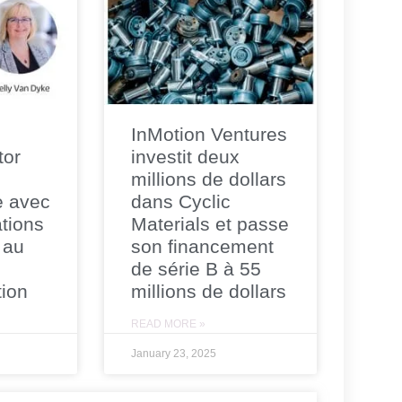
InMotion Ventures
tor
investit deux
millions de dollars
e avec
dans Cyclic
tions
Materials et passe
 au
son financement
de série B à 55
tion
millions de dollars
READ MORE »
January 23, 2025