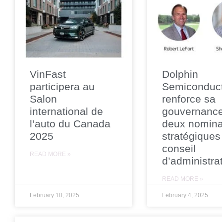
VinFast
Dolphin
participera au
Semiconduc
Salon
renforce sa
international de
gouvernanc
l’auto du Canada
deux nomina
2025
stratégiques
conseil
READ MORE »
d’administra
READ MORE »
February 10, 2025
February 4, 2025