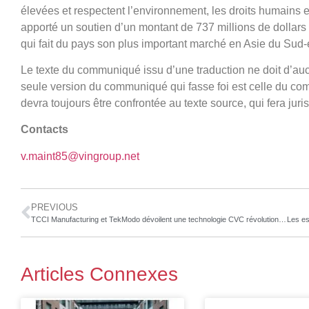
élevées et respectent l’environnement, les droits humains et 
apporté un soutien d’un montant de 737 millions de dollar
qui fait du pays son plus important marché en Asie du Sud-
Le texte du communiqué issu d’une traduction ne doit d’au
seule version du communiqué qui fasse foi est celle du co
devra toujours être confrontée au texte source, qui fera jur
Contacts
v.maint85@vingroup.net
PREVIOUS
TCCI Manufacturing et TekModo dévoilent une technologie CVC révolutionnaire qui élimine les unités de toit avec des systèmes de climatisation hors réseau durables
Articles Connexes