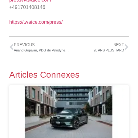
+491701408146
https://twaice.com/press/
PREVIOUS
NEXT
Anand Gopalan, PDG de Velodyne Lidar, sera conférencier vedette à la Smart Infrastructure & Energy Week de Reuters
20 ANS PLUS TARD
Articles Connexes