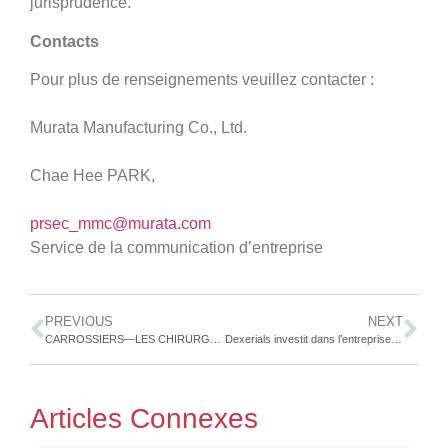
jurisprudence.
Contacts
Pour plus de renseignements veuillez contacter :
Murata Manufacturing Co., Ltd.
Chae Hee PARK,
prsec_mmc@murata.com
Service de la communication d’entreprise
PREVIOUS
NEXT
CARROSSIERS—LES CHIRURGIENS DES VOITURES
Dexerials investit dans l’entreprise de conception allemande SemsoTec Group et forme une alliance de capital et d’affaires pour développer l’activité automobile en Europe
Articles Connexes