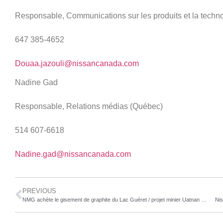
Responsable, Communications sur les produits et la techn
647 385-4652
Douaa.jazouli@nissancanada.com
Nadine Gad
Responsable, Relations médias (Québec)
514 607-6618
Nadine.gad@nissancanada.com
PREVIOUS
NMG achète le gisement de graphite du Lac Guéret / projet minier Uatnan de Mason Resources – l’un des plus grands projets de graphite en développement au monde
Nis