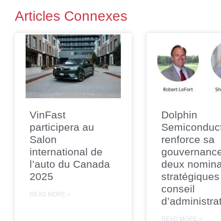
Articles Connexes
VinFast
Dolphin
participera au
Semiconduc
Salon
renforce sa
international de
gouvernanc
l’auto du Canada
deux nomina
2025
stratégiques
conseil
READ MORE »
d’administra
READ MORE »