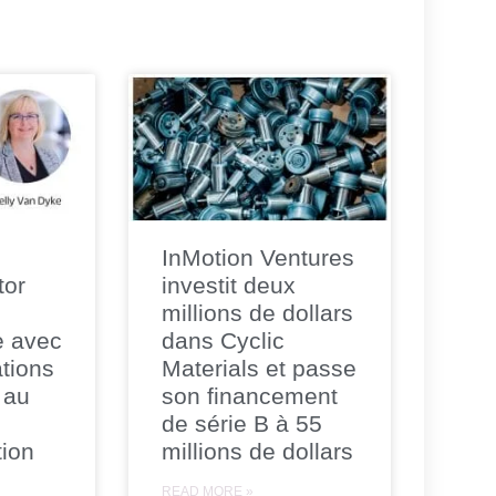
InMotion Ventures
tor
investit deux
millions de dollars
e avec
dans Cyclic
tions
Materials et passe
 au
son financement
de série B à 55
tion
millions de dollars
READ MORE »