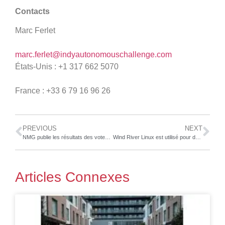
Contacts
Marc Ferlet
marc.ferlet@indyautonomouschallenge.com
États-Unis : +1 317 662 5070
France : +33 6 79 16 96 26
PREVIOUS
NEXT
NMG publie les résultats des votes de l’assemblée générale annuelle et extraordinaire et fait le point sur l’avancement de sa stratégie commerciale
Wind River Linux est utilisé pour développer le contrôleur de domaine intelligent XPC de NETA Auto pour les véhicules pilotés par logiciel
Articles Connexes