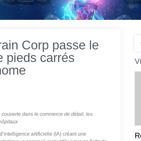
Brain Corp passe le
e pieds carrés
V
onome
 couverte dans le commerce de détail, les
hôpitaux
d’intelligence artificielle (IA) créant une
R