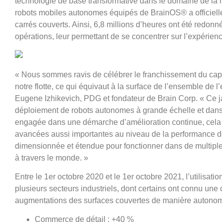
technologie de base transformative dans le domaine de la r
robots mobiles autonomes équipés de BrainOS® a officielle
carrés couverts. Ainsi, 6,8 millions d’heures ont été redo
opérations, leur permettant de se concentrer sur l’expérience
« Nous sommes ravis de célébrer le franchissement du cap 
notre flotte, ce qui équivaut à la surface de l’ensemble de
Eugene Izhikevich, PDG et fondateur de Brain Corp. « Ce j
déploiement de robots autonomes à grande échelle et dans 
engagée dans une démarche d’amélioration continue, cela a
avancées aussi importantes au niveau de la performance de 
dimensionnée et étendue pour fonctionner dans de multip
à travers le monde. »
Entre le 1er octobre 2020 et le 1er octobre 2021, l’utilisat
plusieurs secteurs industriels, dont certains ont connu une
augmentations des surfaces couvertes de manière autonome
Commerce de détail : +40 %