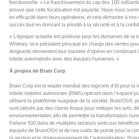
fonctionnelle. « Le franchissement du cap des 100 milliar
prouve que cette focalisation est payante. Nous nous somm
en efficacité dans leurs opérations, et cela démontre à no
succès tout en donnant la priorité à la sécurité et à la confid
« L’époque actuelle est porteuse pour les domaines de la ro
Whitney, vice-président principal en charge des ventes po
dirigeants réinventent leur manière d’opérer en combinant 
robots automatisés avec des équipes humaines. »
À propos de Brain Corp
Brain Corp est le leader mondial des logiciels d’IA pour la r
robots mobiles autonomes (RMA) opérant dans l’espace p
utilisent la plateforme nuagique de la société, BrainOS®, p
sont utilisés par des clients finaux pour nettoyer les sols,
environnementales afin de permettre la transformation nu
Fortune 500 dans de multiples secteurs verticaux bénéfici
équipés de BrainOS® et de nos outils de pointe pour la confiden
la gestion et le dimensionnement de l’automatisation. Bra