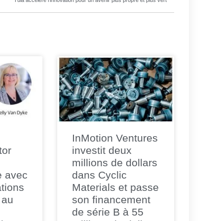
Tula accélère l’innovation pour un avenir plus propre et plus vert
InMotion Ventures
tor
investit deux
millions de dollars
e avec
dans Cyclic
tions
Materials et passe
 au
son financement
de série B à 55