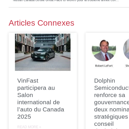
Nissan Canada certifié Great Place to Work® pour la troisième année consecutive
Articles Connexes
VinFast
Dolphin
participera au
Semiconduc
Salon
renforce sa
international de
gouvernanc
l’auto du Canada
deux nomina
2025
stratégiques
conseil
READ MORE »