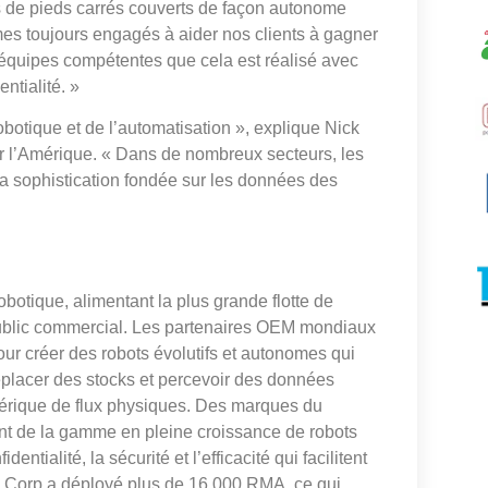
ds de pieds carrés couverts de façon autonome
es toujours engagés à aider nos clients à gagner
s équipes compétentes que cela est réalisé avec
entialité. »
botique et de l’automatisation », explique Nick
ur l’Amérique. « Dans de nombreux secteurs, les
la sophistication fondée sur les données des
obotique, alimentant la plus grande flotte de
ublic commercial. Les partenaires OEM mondiaux
our créer des robots évolutifs et autonomes qui
 déplacer des stocks et percevoir des données
mérique de flux physiques. Des marques du
ent de la gamme en pleine croissance de robots
tialité, la sécurité et l’efficacité qui facilitent
in Corp a déployé plus de 16 000 RMA, ce qui