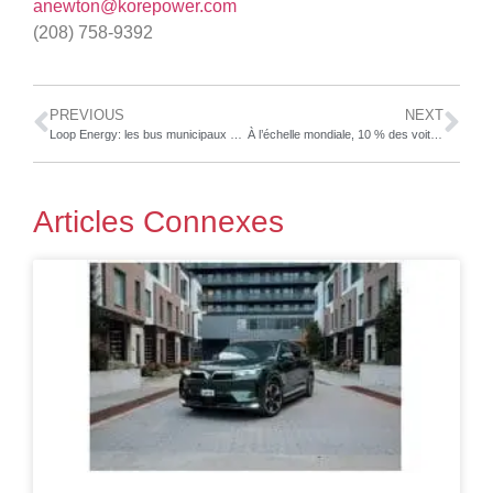
anewton@korepower.com
(208) 758-9392
PREVIOUS
NEXT
Loop Energy: les bus municipaux à pile à combustible de Nankin, en Chine, ont déjà parcouru plus de 75 000 km
À l’échelle mondiale, 10 % des voitures et 20 % des écrans TV utilisent WICOP…‘Injonction permanente contre 13 marques portant atteinte aux brevets WICOP’
Articles Connexes