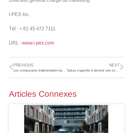
Directeur général chargé du marketing
I-PEX Inc.
Tél : + 81 45 472 7111
URL :
www.i-pex.com
PREVIOUS
NEXT
Les composants d’alimentation basse tension habituels d’Eaton conviennent parfaitement aux futurs équipements hybrides et entièrement électriques
Sakuu s’apprête à devenir une société cotée en bourse par le biais d’un regroupement d’entreprises avec Plum Acquisition Corp. I
Articles Connexes