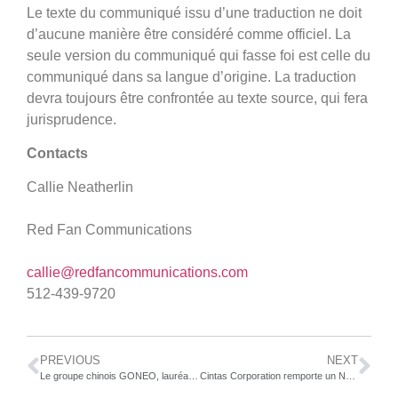
Le texte du communiqué issu d’une traduction ne doit
d’aucune manière être considéré comme officiel. La
seule version du communiqué qui fasse foi est celle du
communiqué dans sa langue d’origine. La traduction
devra toujours être confrontée au texte source, qui fera
jurisprudence.
Contacts
Callie Neatherlin
Red Fan Communications
callie@redfancommunications.com
512-439-9720
PREVIOUS
NEXT
Le groupe chinois GONEO, lauréat du Prix international CES de la marque d’entreprise innovante de 2024, prêt à contribuer à la transition énergétique en Europe
Cintas Corporation remporte un NETS Road Safety Achievement Award