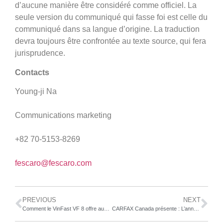
d’aucune manière être considéré comme officiel. La
seule version du communiqué qui fasse foi est celle du
communiqué dans sa langue d’origine. La traduction
devra toujours être confrontée au texte source, qui fera
jurisprudence.
Contacts
Young-ji Na
Communications marketing
+82 70-5153-8269
fescaro@fescaro.com
PREVIOUS
NEXT
Comment le VinFast VF 8 offre aux utilisateurs une expérience spacieuse et confortable en cabine
CARFAX Canada présente : L’année 2023 en revue