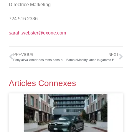
Directrice Marketing
724.516.2336
sarah.webster@exone.com
PREVIOUS
NEXT
Pony.ai va lancer des tests sans pilote sur les routes publiques de Pékin
Eaton eMobility lance la gamme EVK de fusibles haute tension Bussmann®, optimisés pour les véhicules électriques à puissance élevée
Articles Connexes