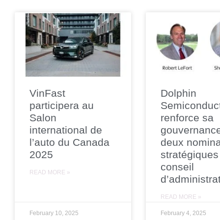
VinFast
Dolphin
participera au
Semiconduc
Salon
renforce sa
international de
gouvernanc
l’auto du Canada
deux nomina
2025
stratégiques
conseil
READ MORE »
d’administra
READ MORE »
February 10, 2025
February 4, 2025