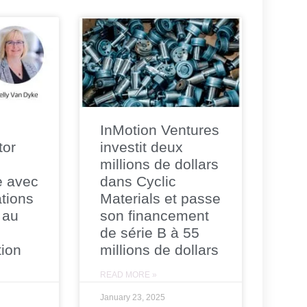
InMotion Ventures
tor
investit deux
millions de dollars
e avec
dans Cyclic
tions
Materials et passe
 au
son financement
de série B à 55
tion
millions de dollars
READ MORE »
January 23, 2025