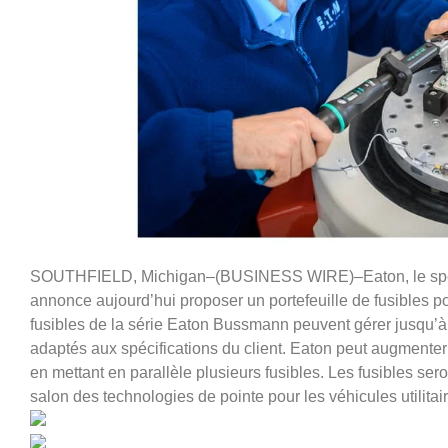
SOUTHFIELD, Michigan–(BUSINESS WIRE)–Eaton, le spéciali
annonce aujourd’hui proposer un portefeuille de fusibles 
fusibles de la série Eaton Bussmann peuvent gérer jusqu’à
adaptés aux spécifications du client. Eaton peut augmenter 
en mettant en parallèle plusieurs fusibles. Les fusibles ser
salon des technologies de pointe pour les véhicules utilitai