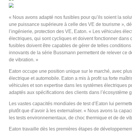
« Nous avons adapté nos fusibles pour qu’ils soient la soluti
une puissance supérieure à celle des VE de tourisme », d
l’ingénierie, protection des VE, Eaton. « Les véhicules éle
électriques, qui sont cycliques et doivent fonctionner dans 
fusibles doivent être capables de gérer de telles conditions 
innovants de la série Bussmann permettent de relever ce d
de vibration. »
Eaton occupe une position unique sur le marché, avec plus
électrique et automobile. Eaton a mis à profit sa forte maî
véhicules et son expertise dans les systèmes électriques p
adaptés aux spécifications des clients dans l’écosystème gr
Les vastes capacités mondiales de test d’Eaton lui permette
plutôt que d’avoir à les externaliser. « Nous avons la capacit
les tests environnementaux, de choc thermique et de de vib
Eaton travaille dès les premières étapes de développeme