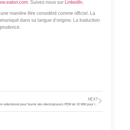
www.eaton.com
. Suivez-nous sur
LinkedIn
.
cune manière être considéré comme officiel. La
mmuniqué dans sa langue d’origine. La traduction
isprudence.
NEXT
Ohmium sélectionné pour fournir des électrolyseurs PEM de 10 MW pour le premier projet d’hydrogène vert en Croatie