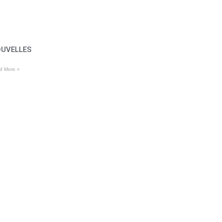
UVELLES
d More »